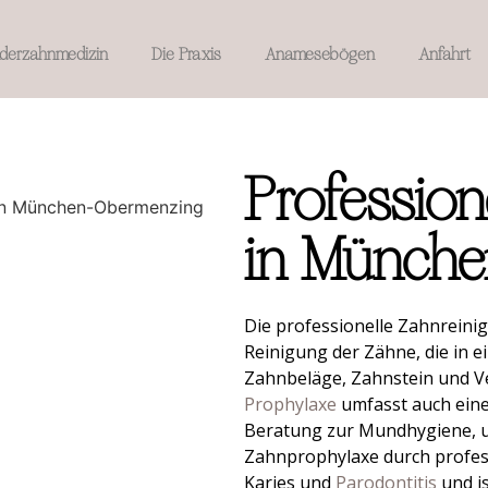
nderzahnmedizin
Die Praxis
Anamesebögen
Anfahrt
Profession
in Münch
Die professionelle Zahnreinig
Reinigung der Zähne, die in 
Zahnbeläge, Zahnstein und Ve
Prophylaxe
umfasst auch ein
Beratung zur Mundhygiene, u
Zahnprophylaxe durch profess
Karies und
Parodontitis
und i