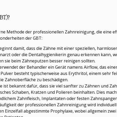
GBT)?
rne Methode der professionellen Zahnreinigung, die eine e
esonderheiten der GBT:
eginnt damit, dass die Zähne mit einer speziellen, harmlos
hnarzt oder die Dentalhygienikerin genau erkennen kann, w
en sie beim Zähneputzen besser reinigen sollten.
erwendet der Behandler ein Gerät namens Airflow, das eine
 Pulver besteht typischerweise aus Erythritol, einem sehr f
ie Zahnoberfläche zu beschädigen.
 ist bekannt dafür, dass sie viel sanfter zu Zähnen und Zah
ches Schaben, Kratzen und Polieren beinhalten. Dies macht
findlichem Zahnfleisch, Implantaten oder festen Zahnspangen
Häufigkeit der professionellen Zahnreinigung wird individuell
den Einzelfall abgestimmte Prophylaxe, wobei allgemein zw