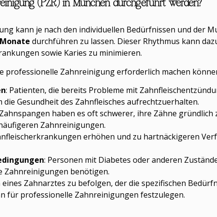
hnreinigung (PZR) in München durchgeführt werden?
gung kann je nach den individuellen Bedürfnissen und der Mu
 Monate
durchführen zu lassen. Dieser Rhythmus kann dazu 
krankungen sowie Karies zu minimieren.
ere professionelle Zahnreinigung erforderlich machen könne
en
: Patienten, die bereits Probleme mit Zahnfleischentzünd
 die Gesundheit des Zahnfleisches aufrechtzuerhalten.
 Zahnspangen haben es oft schwerer, ihre Zähne gründlich 
n häufigeren Zahnreinigungen.
ahnfleischerkrankungen erhöhen und zu hartnäckigeren Ver
Bedingungen
: Personen mit Diabetes oder anderen Zustände
le Zahnreinigungen benötigen.
 eines Zahnarztes zu befolgen, der die spezifischen Bedürf
n für professionelle Zahnreinigungen festzulegen.