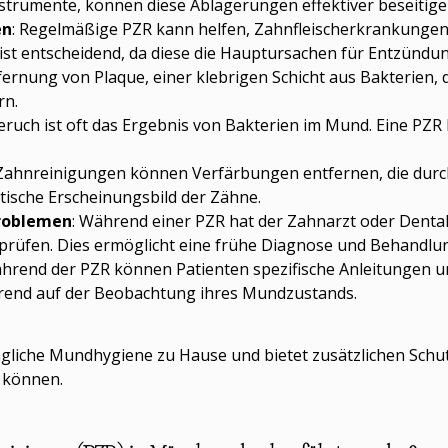
nstrumente, können diese Ablagerungen effektiver beseitige
en
: Regelmäßige PZR kann helfen, Zahnfleischerkrankungen w
st entscheidend, da diese die Hauptursachen für Entzündun
tfernung von Plaque, einer klebrigen Schicht aus Bakterien,
rn.
ruch ist oft das Ergebnis von Bakterien im Mund. Eine PZR 
e Zahnreinigungen können Verfärbungen entfernen, die durc
tische Erscheinungsbild der Zähne.
roblemen
: Während einer PZR hat der Zahnarzt oder Dental
 prüfen. Dies ermöglicht eine frühe Diagnose und Behandlu
ährend der PZR können Patienten spezifische Anleitungen 
erend auf der Beobachtung ihres Mundzustands.
tägliche Mundhygiene zu Hause und bietet zusätzlichen Sch
 können.