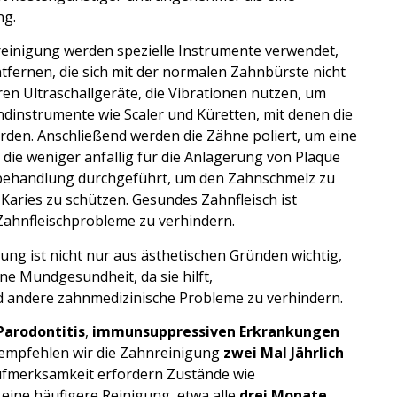
ng.
reinigung werden spezielle Instrumente verwendet,
fernen, die sich mit der normalen Zahnbürste nicht
en Ultraschallgeräte, die Vibrationen nutzen, um
ndinstrumente wie Scaler und Küretten, mit denen die
erden. Anschließend werden die Zähne poliert, um eine
, die weniger anfällig für die Anlagerung von Plaque
ridbehandlung durchgeführt, um den Zahnschmelz zu
Karies zu schützen. Gesundes Zahnfleisch ist
Zahnfleischprobleme zu verhindern.
ung ist nicht nur aus ästhetischen Gründen wichtig,
ne Mundgesundheit, da sie hilft,
 andere zahnmedizinische Probleme zu verhindern.
Parodontitis
,
immunsuppressiven Erkrankungen
empfehlen wir die Zahnreinigung
zwei Mal Jährlich
fmerksamkeit erfordern Zustände wie
st eine häufigere Reinigung, etwa alle
drei Monate
,